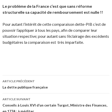
Le problème de la France c’est que sans réforme
structurelle sa capacité de remboursement est nulle !!
Pour autant l’intérêt de cette comparaison dette-PIB c’est de
pouvoir l’appliquer à tous les pays, afin de comparer leur
situation respective; pour autant sans l’éclairage des excédents
budgétaires la comparaison est très imparfaite.
ARTICLE PRÉCÉDENT
Navigation de l’article
La dette publique française
ARTICLE SUIVANT
Conseils à Louis XVI d’un certain Turgot, Ministre des Finances,
en 1774 : à méditer…