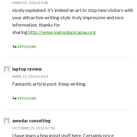
MARS 23, 2012 À 9:48
nicely explained. it’s indeed an art to stop new visitors with
your attractive writing style. truly impressive and nice
information. thanks for
sharing.
http://www.jogosdopicapau.org
RÉPONDRE
laptop review
AVRIL 13, 2012 À 4:54
Fantastic article post. Keep writing.
RÉPONDRE
amedar consulting
OCTOBRE 28, 2012 À 7:32
I have learn a few good stuff here. Certainly price