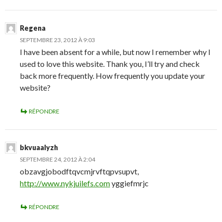
Regena
SEPTEMBRE 23, 2012 À 9:03
I have been absent for a while, but now I remember why I
used to love this website. Thank you, I’ll try and check
back more frequently. How frequently you update your
website?
RÉPONDRE
bkvuaalyzh
SEPTEMBRE 24, 2012 À 2:04
obzavgjobodftqvcmjrvftqpvsupvt,
http://www.nykjuilefs.com
yggiefmrjc
RÉPONDRE